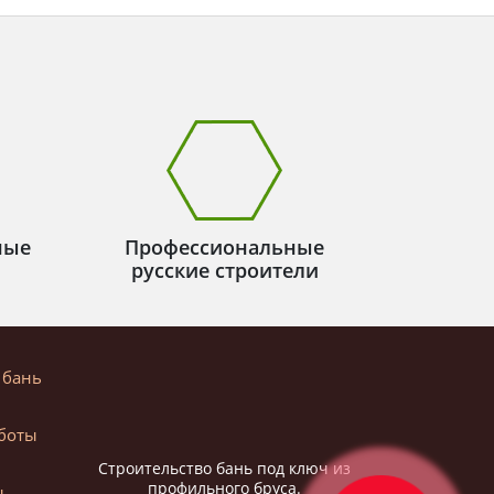
ные
Профессиональные
русские строители
 бань
боты
Строительство бань под ключ из
профильного бруса.
ы