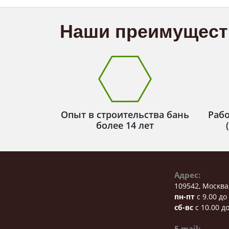
Наши преимущест
Опыт в строительства бань
Рабо
более 14 лет
Адрес:
109542, Москва
пн-пт
с 9.00 до
сб-вс
с 10.00 до
E-mail: