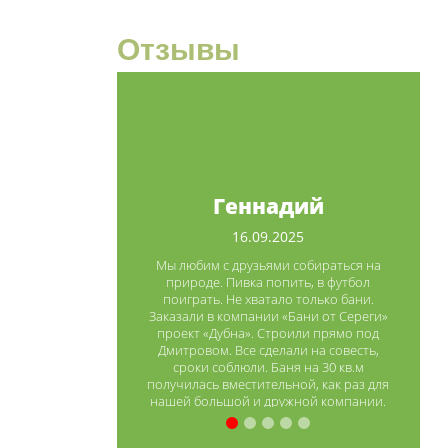
Отзывы
Геннадий
16.09.2025
Мы любим с друзьями собираться на
природе. Пивка попить, в футбол
поиграть. Не хватало только бани.
Заказали в компании «Бани от Сереги»
проект «Дубна». Строили прямо под
Дмитровом. Все сделали на совесть,
сроки соблюли. Баня на 30 кв.м
получилась вместительной, как раз для
нашей большой и дружной компании.
Уже попробовали, всем понравилось.