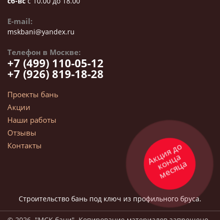
сб-вс
с 10.00 до 18.00
E-mail:
mskbani@yandex.ru
Телефон в Москве:
+7 (499) 110-05-12
+7 (926) 819-18-28
Проекты бань
Акции
Наши работы
Отзывы
Контакты
А
кц
и
я д
о
н
ц
а
е
сяц
ко
м
а
Строительство бань под ключ из профильного бруса.
© 2026. "МСК бани". Копирование материалов запрещено.