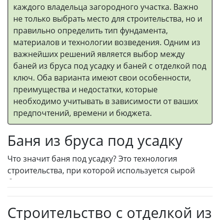
каждого владельца загородного участка. Важно
не только выбрать место для строительства, но и
правильно определить тип фундамента,
материалов и технологии возведения. Одним из
важнейших решений является выбор между
баней из бруса под усадку и баней с отделкой под
ключ. Оба варианта имеют свои особенности,
преимущества и недостатки, которые
необходимо учитывать в зависимости от ваших
предпочтений, времени и бюджета.
Баня из бруса под усадку
Что значит баня под усадку? Это технология
строительства, при которой используется сырой
брус, который со временем усаживается, то есть,
происходит естественное уменьшение объема
древесины. Этот процесс занимает некоторое
Строительство с отделкой из
время, от нескольких месяцев до года. Важно